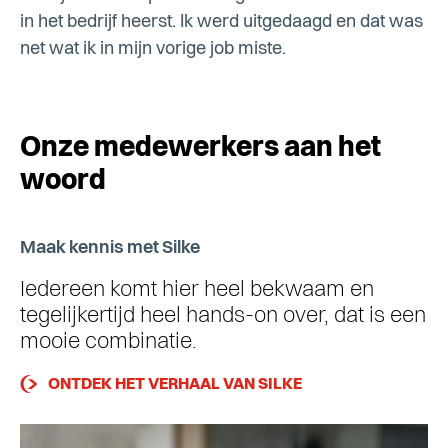
in het bedrijf heerst. Ik werd uitgedaagd en dat was
net wat ik in mijn vorige job miste.
Onze medewerkers aan het
woord
Maak kennis met Silke
Ma
Iedereen komt hier heel bekwaam en
Ch
tegelijkertijd heel hands-on over, dat is een
aa
mooie combinatie.
m
ONTDEK HET VERHAAL VAN SILKE