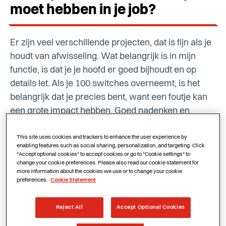
moet hebben in je job?
Er zijn veel verschillende projecten, dat is fijn als je
houdt van afwisseling. Wat belangrijk is in mijn
functie, is dat je je hoofd er goed bijhoudt en op
details let. Als je 100 switches overneemt, is het
belangrijk dat je precies bent, want een foutje kan
een grote impact hebben. Goed nadenken en
vooral geen overhaaste beslissingen nemen.
Daarnaast is het belangrijk om graag met collega’s
This site uses cookies and trackers to enhance the user experience by
enabling features such as social sharing, personalization, and targeting. Click
samen te werken, zo kan je elkaar extra
"Accept optional cookies" to accept cookies or go to "Cookie settings" to
change your cookie preferences. Please also read our cookie statement for
ondersteuning bieden en nog betere resultaten
more information about the cookies we use or to change your cookie
bereiken. Tenslotte moet je vertrouwen hebben in
preferences.
Cookie Statement
jezelf en dat vertrouwen ook uitstralen.
Reject All
Accept Optional Cookies