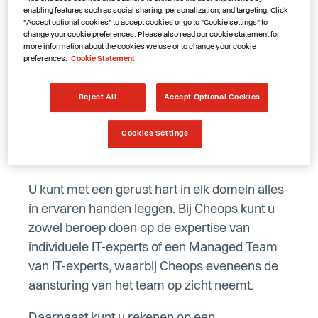
softwareontwikkeling
enabling features such as social sharing, personalization, and targeting. Click
"Accept optional cookies" to accept cookies or go to "Cookie settings" to
change your cookie preferences. Please also read our cookie statement for
Via de Professional Services van Cheops kunt
more information about the cookies we use or to change your cookie
preferences.
Cookie Statement
u samenwerken met gemotiveerde en goed
opgeleide medewerkers met de juiste
Reject All
Accept Optional Cookies
expertise in de domeinen
IT-infrastructuur
en
Softwareontwikkeling
. Dankzij hun kennis en
Cookies Settings
ervaring kunnen onze experts snel
meedraaien in uw organisatie.
U kunt met een gerust hart in elk domein alles
in ervaren handen leggen. Bij Cheops kunt u
zowel beroep doen op de expertise van
individuele IT-experts of een Managed Team
van IT-experts, waarbij Cheops eveneens de
aansturing van het team op zicht neemt.