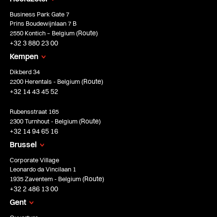
Business Park Gate 7
Prins Boudewijnlaan 7 B
Route
2550 Kontich – Belgium (
)
+32 3 880 23 00
Kempen
Dikberd 34
Route
2200 Herentals - Belgium (
)
+32 14 43 45 52
Rubensstraat 165
Route
2300 Turnhout - Belgium (
)
+32 14 94 65 16
Brussel
Corporate Village
Leonardo da Vincilaan 1
Route
1935 Zaventem - Belgium (
)
+32 2 486 13 00
Gent