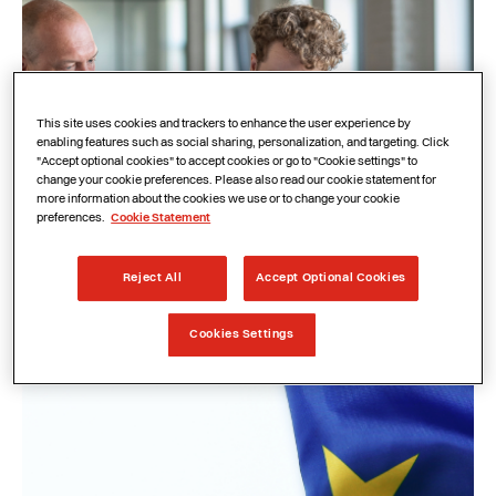
This site uses cookies and trackers to enhance the user experience by
enabling features such as social sharing, personalization, and targeting. Click
"Accept optional cookies" to accept cookies or go to "Cookie settings" to
change your cookie preferences. Please also read our cookie statement for
more information about the cookies we use or to change your cookie
preferences.
Cookie Statement
Case study: Hoe Cheops
logistieke expertise vertaalt naar
resultaat bij Haeger & Schmidt
Reject All
Accept Optional Cookies
Logistics Belgium
Cookies Settings
LEES DE CASE STUDY