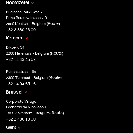
Hoofdzetel
Business Park Gate 7
Prins Boudewijnlaan 7 B
Route
2550 Kontich – Belgium (
)
+32 3 880 23 00
Kempen
Dikberd 34
Route
2200 Herentals - Belgium (
)
+32 14 43 45 52
Rubensstraat 165
Route
2300 Turnhout - Belgium (
)
+32 14 94 65 16
Brussel
Corporate Village
Leonardo da Vincilaan 1
Route
1935 Zaventem - Belgium (
)
+32 2 486 13 00
Gent