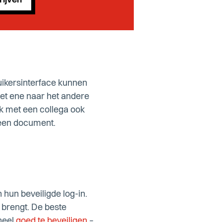
rijven
ikersinterface kunnen
het ene naar het andere
k met een collega ook
 een document.
hun beveiligde log-in.
 brengt. De beste
heel
goed te beveiligen
–