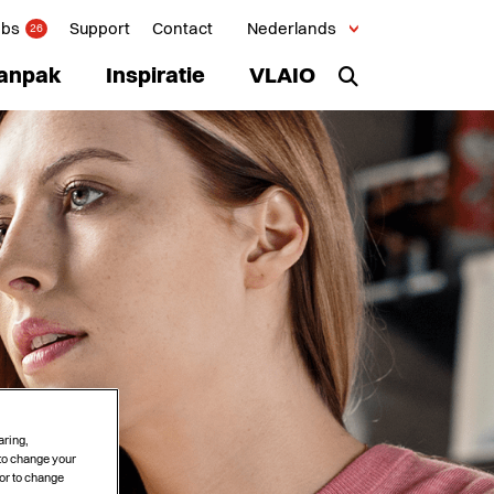
obs
Support
Contact
Nederlands
26
anpak
Inspiratie
VLAIO
aring,
 to change your
or to change