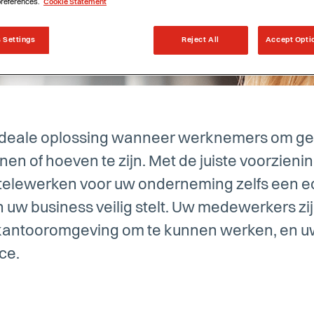
preferences.
Cookie Statement
 Settings
Reject All
Accept Opti
ideale oplossing wanneer werknemers om gel
nen of hoeven te zijn. Met de juiste voorzien
telewerken voor uw onderneming zelfs een e
an uw business veilig stelt. Uw medewerkers zi
 kantooromgeving om te kunnen werken, en uw
ice.