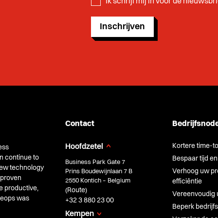
Ik schrijf mij in voor de nieuwsb
Inschrijven
Contact
Bedrijfsnod
Kortere time-t
Hoofdzetel
ess
n continue to
Bespaar tijd en
Business Park Gate 7
 new technology
Verhoog uw pro
Prins Boudewijnlaan 7 B
 proven
2550 Kontich – Belgium
efficiëntie
e productive,
Route
(
)
Vereenvoudig 
Cheops was
+32 3 880 23 00
Beperk bedrijfs
Kempen