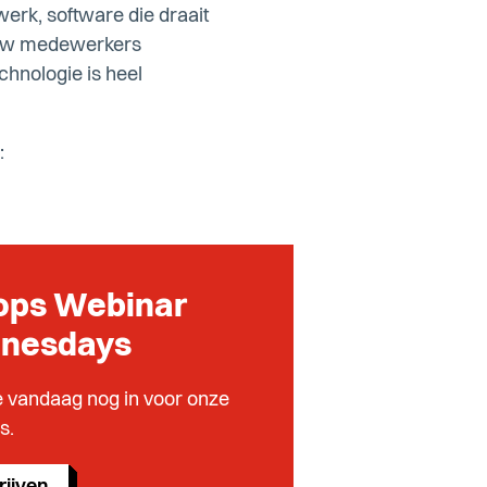
werk, software die draait
ee uw medewerkers
hnologie is heel
:
ops Webinar
nesdays
je vandaag nog in voor onze
s.