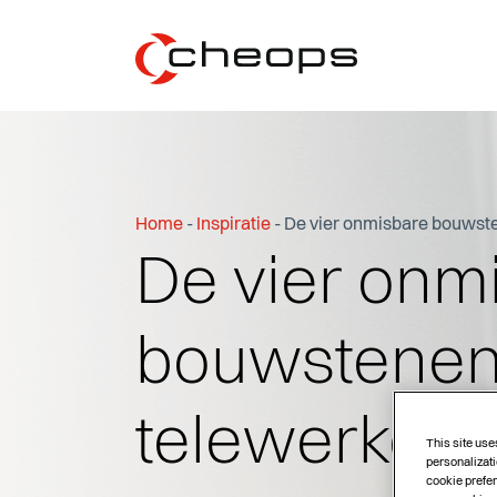
Home
-
Inspiratie
-
De vier onmisbare bouwst
De vier onm
bouwstenen
telewerken
This site use
personalizati
cookie prefer