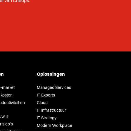
rief van Cheops.
en
Oplossingen
o-market
Managed Services
 kosten
IT Experts
ductiviteit en
Cloud
IT Infrastructuur
uw IT
IT Strategy
risico’s
Modern Workplace