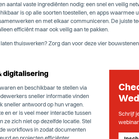
en aantal vaste ingrediënten nodig: een snel en veilig net
eschikbaar is op alle soorten toestellen, en apps waarm
 samenwerken en met elkaar communiceren. De juiste tec
alleen efficiënt maar ook veilig aan te pakken.
laten thuiswerken? Zorg dan voor deze vier bouwstenen
& digitalisering
Che
waren en beschikbaar te stellen via
dewerkers sneller informatie vinden
Wed
ok sneller antwoord op hun vragen.
ate en er is veel meer interactie tussen
Schrijf 
n ze zich niet op dezelfde locatie. Stel
webinar
erde workflows in zodat documenten
urd en projecten efficiënter