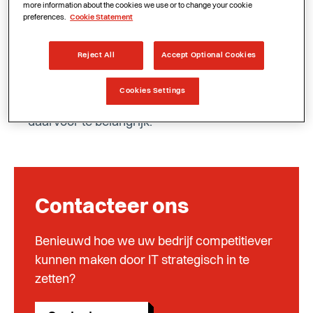
more information about the cookies we use or to change your cookie
Neem de controle in handen
preferences.
Cookie Statement
Bij een goede Managed Services-
Reject All
Accept Optional Cookies
overeenkomst mag u eigenlijk nooit het gevoel
hebben dat u zelf de controle kwijt bent. Uw IT-
Cookies Settings
systemen en uw bedrijfsgegevens zijn
daarvoor te belangrijk.
Contacteer ons
Benieuwd hoe we uw bedrijf competitiever
kunnen maken door IT strategisch in te
zetten?