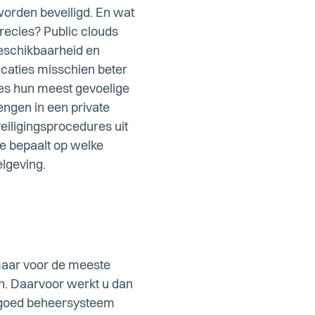
worden beveiligd. En wat
precies? Public clouds
beschikbaarheid en
icaties misschien beter
ies hun meest gevoelige
engen in een private
veiligingsprocedures uit
ie bepaalt op welke
lgeving.
maar voor de meeste
en. Daarvoor werkt u dan
n goed beheersysteem