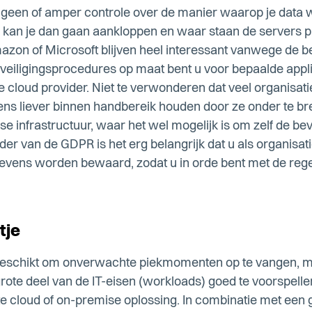
je geen of amper controle over de manier waarop je data 
wie kan je dan gaan aankloppen en waar staan de servers 
zon of Microsoft blijven heel interessant vanwege de 
 beveiligingsprocedures op maat bent u voor bepaalde appl
e cloud provider. Niet te verwonderen dat veel organisat
vens liever binnen handbereik houden door ze onder te br
se infrastructuur, waar het wel mogelijk is om zelf de be
ader van de GDPR is het erg belangrijk dat u als organisat
evens worden bewaard, zodat u in orde bent met de rege
tje
l geschikt om onverwachte piekmomenten op te vangen, 
grote deel van de IT-eisen (workloads) goed te voorspell
te cloud of on-premise oplossing. In combinatie met ee