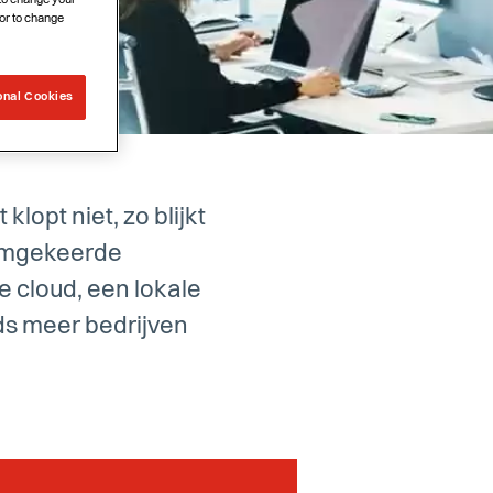
 to change your
or to change
onal Cookies
klopt niet, zo blijkt
 omgekeerde
e cloud, een lokale
eds meer bedrijven