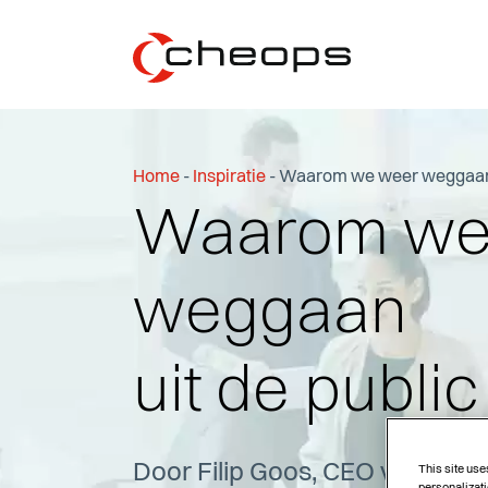
Home
-
Inspiratie
-
Waarom we weer weggaan u
Waarom we
weggaan
uit de publi
Door Filip Goos, CEO van Che
This site use