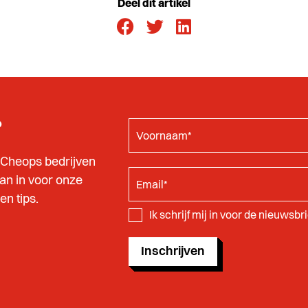
Deel dit artikel
?
 Cheops bedrijven
dan in voor onze
n tips.
Ik schrijf mij in voor de nieuwsb
Inschrijven