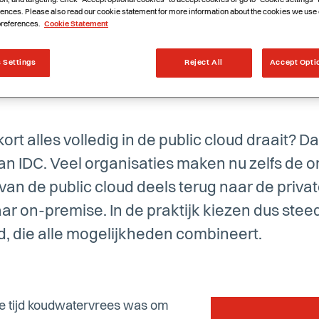
on, and targeting. Click "Accept optional cookies" to accept cookies or go to "Cookie settings"
ences. Please also read our cookie statement for more information about the cookies we use 
preferences.
Cookie Statement
 Settings
Reject All
Accept Opti
rt alles volledig in de public cloud draait? Dat 
 van IDC. Veel organisaties maken nu zelfs de
n de public cloud deels terug naar de privat
aar on-premise. In de praktijk kiezen dus ste
d, die alle mogelijkheden combineert.
nge tijd koudwatervrees was om