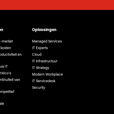
en
Oplossingen
o-market
Managed Services
 kosten
IT Experts
ductiviteit en
Cloud
IT Infrastructuur
uw IT
IT Strategy
risico’s
Modern Workplace
tinuïteit van
IT Servicedesk
Security
mpetitief
ale