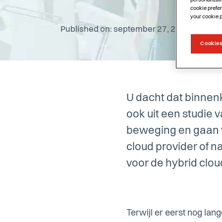
personalizati
cookie prefer
your cookie 
Published on: september 27, 2018
Cookies
U dacht dat binnenko
ook uit een studie
beweging en gaan va
cloud provider of n
voor de hybrid clou
Terwijl er eerst nog la