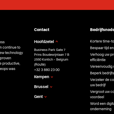
Contact
Bedrijfsnod
Kortere time-t
Hoofdzetel
ess
n continue to
Bespaar tijd en
Business Park Gate 7
 new technology
Verhoog uw pro
Prins Boudewijnlaan 7 B
 proven
2550 Kontich – Belgium
efficiëntie
e productive,
Route
(
)
Vereenvoudig 
Cheops was
+32 3 880 23 00
Beperk bedrijfs
Kempen
Verzeker de con
uw bedrijf
Brussel
Vergroot uw co
Gent
voordeel
Word een digit
onderneming