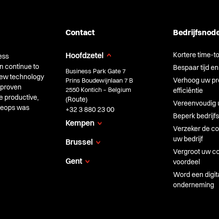
Contact
Bedrijfsnod
Kortere time-t
Hoofdzetel
ess
n continue to
Bespaar tijd en
Business Park Gate 7
 new technology
Verhoog uw pro
Prins Boudewijnlaan 7 B
 proven
2550 Kontich – Belgium
efficiëntie
e productive,
Route
(
)
Vereenvoudig 
Cheops was
+32 3 880 23 00
Beperk bedrijfs
Kempen
Verzeker de con
uw bedrijf
Brussel
Vergroot uw co
Gent
voordeel
Word een digit
onderneming