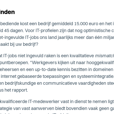
vinden
ediende kost een bedrijf gemiddeld 15.000 euro en het i
 45 dagen. Voor IT-profielen zijn dat nog optimistische ci
t-ingevulde IT-jobs ons land jaarlijks meer dan één milja
akt bij uw bedrijf?
t IT-jobs niet ingevuld raken is een kwalitatieve
mismatc
lpuntberoepen. “Werkgevers kijken uit naar hooggekwalifi
beheersen en een up-to-date kennis bezitten in domeinen 
 internet gebaseerde toepassingen en systeemintegratie
n bedrijfskundige en communicatieve vaardigheden stee
us het rapport.
kwalificeerde IT-medewerker vast in dienst te nemen ligt
rategie van vast aanwerven biedt bovendien vaak geen g