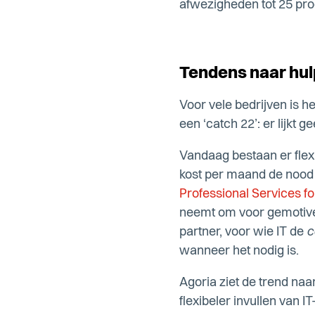
afwezigheden tot 25 pro
Tendens naar hul
Voor vele bedrijven is h
een ‘catch 22’: er lijkt 
Vandaag bestaan er flexi
kost per maand de nood op
Professional Services f
neemt om voor gemotivee
partner, voor wie IT de
c
wanneer het nodig is.
Agoria ziet de trend naa
flexibeler invullen van I