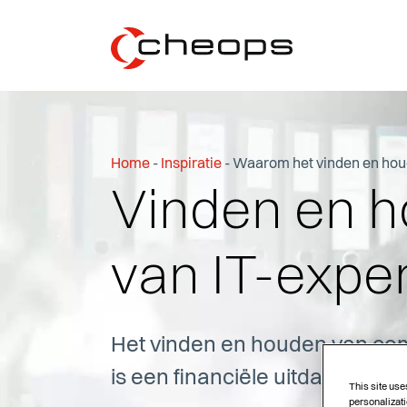
Home
-
Inspiratie
-
Waarom het vinden en houde
Vinden en 
van IT-expe
Het vinden en houden van com
is een financiële uitdaging in 
This site use
personalizati