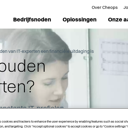
Over Cheops
J
Bedrijfsnoden
Oplossingen
Onze a
n van IT-experten een financiële uitdaging is
houden
rten?
petente IT-profielen
ons land
s cookies and trackers to enhance the user experience by enabling features such as social sh
on, and targeting. Click "Accept optional cookies" to accept cookies or go to "Cookie settings"