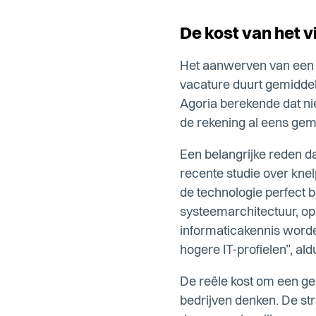
De kost van het 
Het aanwerven van een b
vacature duurt gemiddeld
Agoria berekende dat nie
de rekening al eens gema
Een belangrijke reden da
recente studie over kne
de technologie perfect 
systeemarchitectuur, op
informaticakennis worde
hogere IT-profielen”, ald
De reële kost om een ge
bedrijven denken. De st