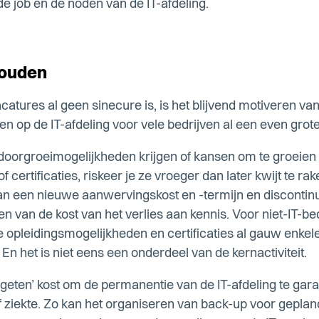
e job en de noden van de IT-afdeling.
houden
acatures al geen sinecure is, is het blijvend motiveren va
 op de IT-afdeling voor vele bedrijven al een even grote
orgroeimogelijkheden krijgen of kansen om te groeien v
 certificaties, riskeer je ze vroeger dan later kwijt te r
n een nieuwe aanwervingskost en -termijn en discontinuï
en van de kost van het verlies aan kennis. Voor niet-IT-be
e opleidingsmogelijkheden en certificaties al gauw enkel
En het is niet eens een onderdeel van de kernactiviteit.
rgeten’ kost om de permanentie van de IT-afdeling te gar
of ziekte. Zo kan het organiseren van back-up voor gepl