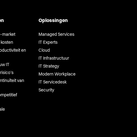
en
Oplossingen
o-market
Managed Services
 kosten
IT Experts
ductiviteit en
Cloud
IT Infrastructuur
uw IT
IT Strategy
risico’s
Modern Workplace
tinuïteit van
IT Servicedesk
Security
mpetitief
ale