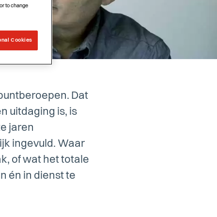
or to change
onal Cookies
nelpuntberoepen. Dat
 uitdaging is, is
te jaren
ijk ingevuld. Waar
k, of wat het totale
 én in dienst te