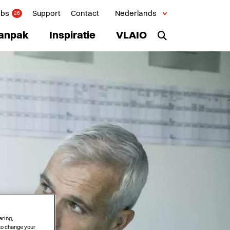
obs
Support
Contact
Nederlands
26
anpak
Inspiratie
VLAIO
aring,
 to change your