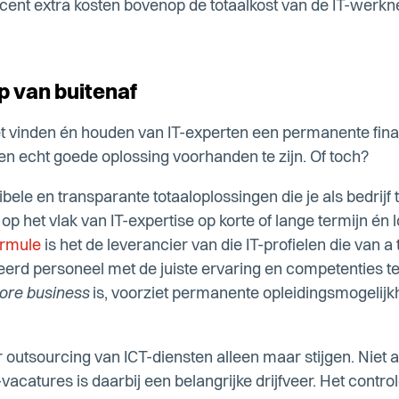
cent extra kosten bovenop de totaalkost van de IT-werkn
p van buitenaf
et vinden én houden van IT-experten een permanente finan
geen echt goede oplossing voorhanden te zijn. Of toch?
bele en transparante totaaloplossingen die je als bedrijf
 het vlak van IT-expertise op korte of lange termijn én lo
ormule
is het de leverancier van die IT-profielen die van a 
rd personeel met de juiste ervaring en competenties te 
ore business
is, voorziet permanente opleidingsmogelij
r outsourcing van ICT-diensten alleen maar stijgen. Niet a
T-vacatures is daarbij een belangrijke drijfveer. Het contr