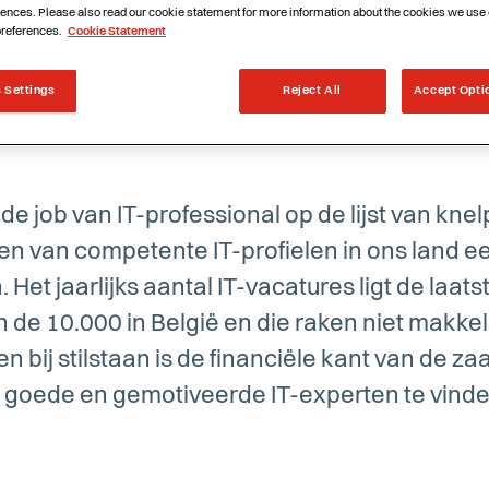
ences. Please also read our cookie statement for more information about the cookies we use 
preferences.
Cookie Statement
 Settings
Reject All
Accept Opti
t de job van IT-professional op de lijst van k
n van competente IT-profielen in ons land een
et jaarlijks aantal IT-vacatures ligt de laats
de 10.000 in België en die raken niet makkel
n bij stilstaan is de financiële kant van de zaa
 goede en gemotiveerde IT-experten te vinden