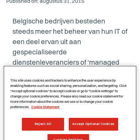
Published on: augustus 31, 2015
Belgische bedrijven besteden
steeds meer het beheer van hun IT of
een deel ervan uit aan
gespecialiseerde
dienstenleveranciers of ‘managed
service providers’ (MSP’s). Heel vaak
This site uses cookies and trackers to enhance the user experience by
is het belangrijkste argument om dat
enabling features such as social sharing, personalization, and targeting. Click
"Accept optional cookies" to accept cookies or go to "Cookie settings" to
te doen het verlagen van kosten.
change your cookie preferences. Please also read our cookie statement for
more information about the cookies we use or to change your cookie
Hoewel dat een valabel argument is,
preferences.
Cookie Statement
gaat het uitbesteden of afnemen als
een dienst van IT-beheer over veel
Reject All
Accept Optional Cookies
meer dan dat. Het gaat om het
Cookies Settings