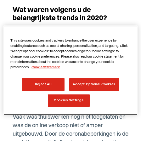
Wat waren volgens u de
belangrijkste trends in 2020?
Dado Van Peteghem: “Gedwongen door de
coronacrisis heeft elke organisatie in 2020
This site uses cookies and trackers to enhance the user experience by
enabling features such as social sharing, personalization, and targeting. Click
geprobeerd om een ‘digital twin’ te bouwen
"Accept optional cookies" to accept cookies or go to "Cookie settings" to
change your cookie preferences. Please also read our cookie statement for
voor bestaande interne en externe processen.
more information about the cookies we use or to change your cookie
Zo verliepen interne meetings bijvoorbeeld via
preferences.
Cookie Statement
Zoom of Teams, hielp online quizzen bij
teambuilding en verschoof de verkoop naar e-
Reject All
Accept Optional Cookies
commerce. Die digitalisering was natuurlijk al
langer aan de gang maar toch hadden zeker
Cookies Settings
niet alle organisaties de sprong al genomen.
Vaak was thuiswerken nog niet toegelaten en
was de online verkoop niet of amper
uitgebouwd. Door de coronabeperkingen is de