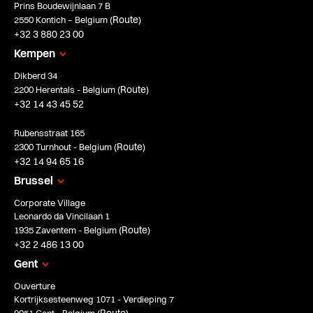
Prins Boudewijnlaan 7 B
Route
2550 Kontich – Belgium (
)
+32 3 880 23 00
Kempen
Dikberd 34
Route
2200 Herentals - Belgium (
)
+32 14 43 45 52
Rubensstraat 165
Route
2300 Turnhout - Belgium (
)
+32 14 94 65 16
Brussel
Corporate Village
Leonardo da Vincilaan 1
Route
1935 Zaventem - Belgium (
)
+32 2 486 13 00
Gent
Ouverture
Kortrijksesteenweg 1071 - Verdieping 7