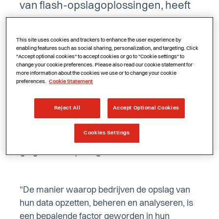
van flash-opslagoplossingen, heeft
Cheops erkend als
Rising
Star
partner tijdens de jaarlijkse
This site uses cookies and trackers to enhance the user experience by
enabling features such as social sharing, personalization, and targeting. Click
Europese Partner Summit in Berlijn.
"Accept optional cookies" to accept cookies or go to "Cookie settings" to
change your cookie preferences. Please also read our cookie statement for
Met die erkenning zet Nimble
more information about the cookies we use or to change your cookie
preferences.
Cookie Statement
Storage het sterke engagement in
de verf van Cheops als partner die
Reject All
Accept Optional Cookies
bedrijven helpt om zakelijk voordeel
te halen uit moderne en innovatieve
Cookies Settings
gegevensopslag.
“De manier waarop bedrijven de opslag van
hun data opzetten, beheren en analyseren, is
een bepalende factor geworden in hun