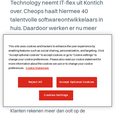
Technology neemt IT-flex uit Kontich
over. Cheops haalt hiermee 40
talentvolle softwareontwikkelaars in
huis. Daardoor werken er nu meer
dan 200 mensen bij de onderneming
en stijgt de omzet naar 27 miljoen
This site uses cookies and trackers to enhance the user experience by
enabling features such as social sharing, personalization, and targeting. Click
euro. Met de overname speelt
"Accept optional cookies" to accept cookies or go to "Cookie settings" to
change your cookie preferences. Please also read our cookie statement for
Cheops in op de sterk groeiende
more information about the cookies we use or to change your cookie
preferences.
Cookie Statement
vraag naar een geïntegreerde
dienstverlening voor de cloud.
Reject All
Accept Optional Cookies
Cookies Settings
Betrouwbare partner voor de cloud
Klanten rekenen meer dan ooit op de